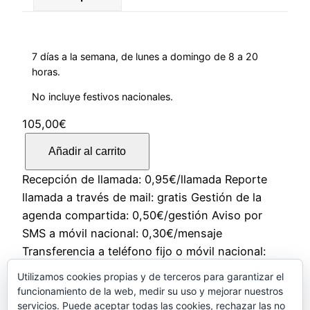
7 días a la semana, de lunes a domingo de 8 a 20
horas.
No incluye festivos nacionales.
105,00
€
P
Añadir al carrito
l
a
Recepción de llamada: 0,95€/llamada Reporte
n
llamada a través de mail: gratis Gestión de la
d
agenda compartida: 0,50€/gestión Aviso por
e
SMS a móvil nacional: 0,30€/mensaje
s
Transferencia a teléfono fijo o móvil nacional:
e
0,008€/segundo Llamada saliente a teléfono fijo
Utilizamos cookies propias y de terceros para garantizar el
r
o móvil nacional: 0,018€/segundo
funcionamiento de la web, medir su uso y mejorar nuestros
v
servicios. Puede aceptar todas las cookies, rechazar las no